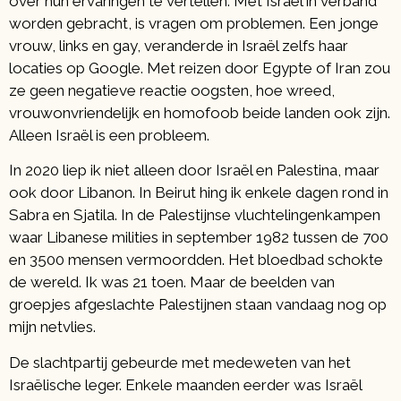
over hun ervaringen te vertellen. Met Israël in verband
worden gebracht, is vragen om problemen. Een jonge
vrouw, links en gay, veranderde in Israël zelfs haar
locaties op Google. Met reizen door Egypte of Iran zou
ze geen negatieve reactie oogsten, hoe wreed,
vrouwonvriendelijk en homofoob beide landen ook zijn.
Alleen Israël is een probleem.
In 2020 liep ik niet alleen door Israël en Palestina, maar
ook door Libanon. In Beirut hing ik enkele dagen rond in
Sabra en Sjatila. In de Palestijnse vluchtelingenkampen
waar Libanese milities in september 1982 tussen de 700
en 3500 mensen vermoordden. Het bloedbad schokte
de wereld. Ik was 21 toen. Maar de beelden van
groepjes afgeslachte Palestijnen staan vandaag nog op
mijn netvlies.
De slachtpartij gebeurde met medeweten van het
Israëlische leger. Enkele maanden eerder was Israël