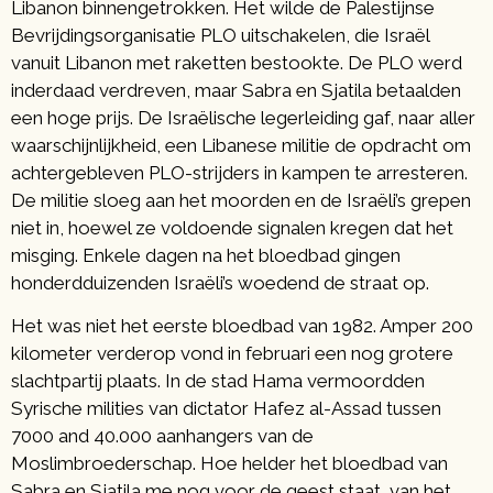
Libanon binnengetrokken. Het wilde de Palestijnse
Bevrijdingsorganisatie PLO uitschakelen, die Israël
vanuit Libanon met raketten bestookte. De PLO werd
inderdaad verdreven, maar Sabra en Sjatila betaalden
een hoge prijs. De Israëlische legerleiding gaf, naar aller
waarschijnlijkheid, een Libanese militie de opdracht om
achtergebleven PLO-strijders in kampen te arresteren.
De militie sloeg aan het moorden en de Israëli’s grepen
niet in, hoewel ze voldoende signalen kregen dat het
misging. Enkele dagen na het bloedbad gingen
honderdduizenden Israëli’s woedend de straat op.
Het was niet het eerste bloedbad van 1982. Amper 200
kilometer verderop vond in februari een nog grotere
slachtpartij plaats. In de stad Hama vermoordden
Syrische milities van dictator Hafez al-Assad tussen
7000 and 40.000 aanhangers van de
Moslimbroederschap. Hoe helder het bloedbad van
Sabra en Sjatila me nog voor de geest staat, van het