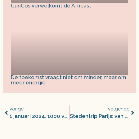
CuriCos verwelkomt de Africast
De toekomst vraagt niet om minder, maar om
meer energie
vorige
volgende
1 januari 2024. 1000 vrolijke berichten over vooruitgang
Stedentrip Parijs: van Napoleon tot Juliette Gréco