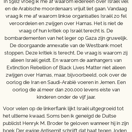
In 1982 vroeg ik me af waarom iedereen over Israël viel
en de Arabische moordenaars vrijuit liet gaan. Vandaag
vraag ik me af waarom linkse organisaties Israël zo fel
veroordelen en zwijgen over Hamas. Het is niet de
vraag of hun kritiek op Israël terecht is. De
bombardementen van het leger op Gaza zijn gruwelijk.
De doorgaande annexatie van de Westbank moet
stoppen. Deze kritiek is terecht. De vraag is waarom zij
alleen Israël geldt. En waarom de aanhangers van
Extinction Rebellion of Black Lives Matter niet alleen
zwijgen over Hamas, maar, bijvoorbeeld, ook over de
oorlog die Iran en Saudi-Arabië voeren in Jemen. Een
oorlog die al meer dan 200.000 levens eiste van
kinderen onder de vijf jaar.
Voor velen op de linkerflank lijkt Israël uitgegroeid tot
het ultieme kwaad. Soms ben ik geneigd de Duitse
publicist Henryk M. Broder te geloven wanneer hij in zijn
boek
Der ewige Antisemit
schrijft dat haat tegen Joden