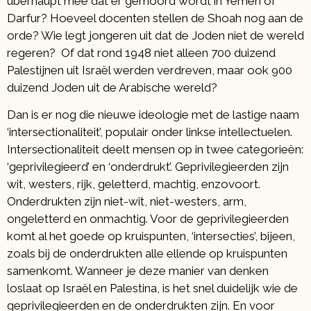
überhaupt mee dat er gemoord wordt in Yemen of
Darfur? Hoeveel docenten stellen de Shoah nog aan de
orde? Wie legt jongeren uit dat de Joden niet de wereld
regeren? Of dat rond 1948 niet alleen 700 duizend
Palestijnen uit Israël werden verdreven, maar ook 900
duizend Joden uit de Arabische wereld?
Dan is er nog die nieuwe ideologie met de lastige naam
‘intersectionaliteit’, populair onder linkse intellectuelen.
Intersectionaliteit deelt mensen op in twee categorieën:
‘geprivilegieerd’ en ‘onderdrukt’. Geprivilegieerden zijn
wit, westers, rijk, geletterd, machtig, enzovoort.
Onderdrukten zijn niet-wit, niet-westers, arm,
ongeletterd en onmachtig. Voor de geprivilegieerden
komt al het goede op kruispunten, ‘intersecties’, bijeen,
zoals bij de onderdrukten alle ellende op kruispunten
samenkomt. Wanneer je deze manier van denken
loslaat op Israël en Palestina, is het snel duidelijk wie de
geprivilegieerden en de onderdrukten zijn. En voor