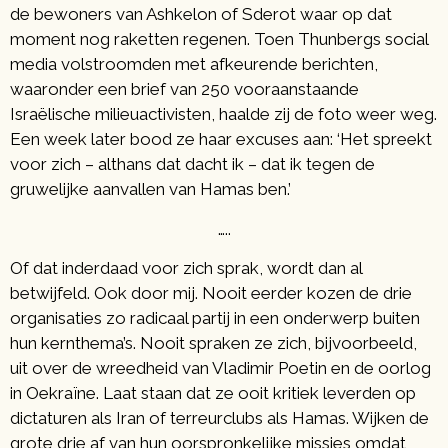
de bewoners van Ashkelon of Sderot waar op dat
moment nog raketten regenen. Toen Thunbergs social
media volstroomden met afkeurende berichten,
waaronder een brief van 250 vooraanstaande
Israëlische milieuactivisten, haalde zij de foto weer weg.
Een week later bood ze haar excuses aan: ‘Het spreekt
voor zich – althans dat dacht ik – dat ik tegen de
gruwelijke aanvallen van Hamas ben.’
…..
Of dat inderdaad voor zich sprak, wordt dan al
betwijfeld. Ook door mij. Nooit eerder kozen de drie
organisaties zo radicaal partij in een onderwerp buiten
hun kernthema’s. Nooit spraken ze zich, bijvoorbeeld,
uit over de wreedheid van Vladimir Poetin en de oorlog
in Oekraïne. Laat staan dat ze ooit kritiek leverden op
dictaturen als Iran of terreurclubs als Hamas. Wijken de
grote drie af van hun oorspronkelijke missies omdat