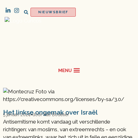
NIEUWSBRIEF
Het linkse ongemak over Israël
5 januari 2024
door
Ralf Bodelier
Antisemitisme komt vandaag uit verschillende
richtingen: van moslims, van extreemrechts – en ook
van extreemlinks, waar het zich uit in felle en eenzijdige