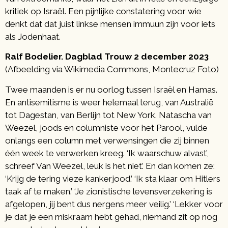
kritiek op Israël. Een pijnlijke constatering voor wie
denkt dat dat juist linkse mensen immuun zijn voor iets
als Jodenhaat.
Ralf Bodelier. Dagblad Trouw 2 december 2023
(Afbeelding via Wikimedia Commons, Montecruz Foto)
Twee maanden is er nu oorlog tussen Israël en Hamas.
En antisemitisme is weer helemaal terug, van Australië
tot Dagestan, van Berlijn tot New York. Natascha van
Weezel, joods en columniste voor het Parool, vulde
onlangs een column met verwensingen die zij binnen
één week te verwerken kreeg. ‘Ik waarschuw alvast’,
schreef Van Weezel, leuk is het niet’. En dan komen ze:
‘Krijg de tering vieze kankerjood.’ ‘Ik sta klaar om Hitlers
taak af te maken.’ ‘Je zionistische levensverzekering is
afgelopen, jij bent dus nergens meer veilig.’ ‘Lekker voor
je dat je een miskraam hebt gehad, niemand zit op nog