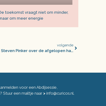
De toekomst vraagt niet om minder,
maar om meer energie
volgende
De kracht van vooruitgang: Steven Pinker over de afgelopen halve eeuw
 aanmelden voor een Abdijsessie,
ng? Stuur een mailtje naar
>
info@curicos.nl
.