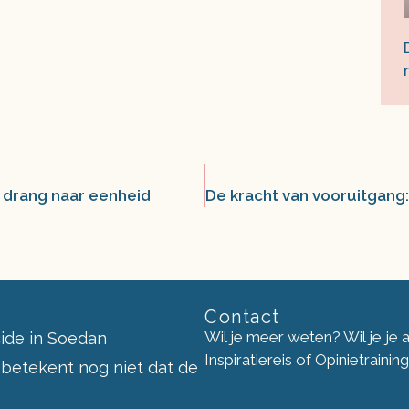
e drang naar eenheid
Contact
Wil je meer weten? Wil je je
ide in Soedan
Inspiratiereis of Opinietraini
 betekent nog niet dat de