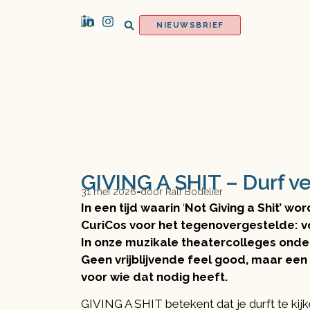
NIEUWSBRIEF
GIVING A SHIT – Durf ver
31 mei 2026
door
Ralf Bodelier
In een tijd waarin
‘
Not Giving a Shit’ wor
CuriCos voor het tegenovergestelde: v
In onze muzikale theatercolleges onde
Geen vrijblijvende feel good, maar een
voor wie dat nodig heeft.
GIVING A SHIT betekent dat je durft te kijk