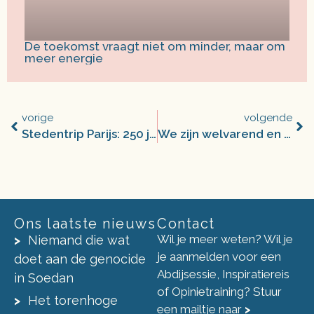
De toekomst vraagt niet om minder, maar om
meer energie
vorige
volgende
Stedentrip Parijs: 250 jaar vrijheid, gelijkheid en broederschap.
We zijn welvarend en gezond, met dank aan fossiele brandstof
Ons laatste nieuws
Contact
Wil je meer weten? Wil je
Niemand die wat
je aanmelden voor een
doet aan de genocide
Abdijsessie, Inspiratiereis
in Soedan
of Opinietraining? Stuur
Het torenhoge
een mailtje naar
>