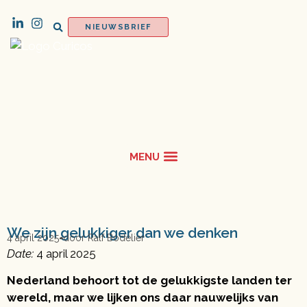
NIEUWSBRIEF
We zijn gelukkiger dan we denken
4 april 2025
door
Ralf Bodelier
Date:
4 april 2025
Nederland behoort tot de gelukkigste landen ter
wereld, maar we lijken ons daar nauwelijks van