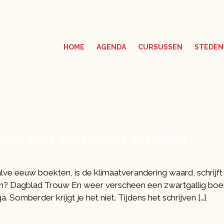
HOME
AGENDA
CURSUSSEN
STEDEN
 met dank aan fossiele brandstof
ve eeuw boekten, is de klimaatverandering waard, schrijf
en? Dagblad Trouw En weer verscheen een zwartgallig boekj
omberder krijgt je het niet. Tijdens het schrijven […]