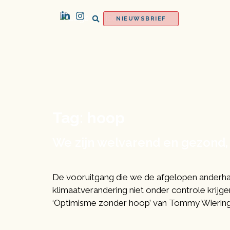
NIEUWSBRIEF
Tag:
hoop
We zijn welvarend en gezond,
De vooruitgang die we de afgelopen anderhal
klimaatverandering niet onder controle krijg
‘Optimisme zonder hoop’ van Tommy Wieringa. S