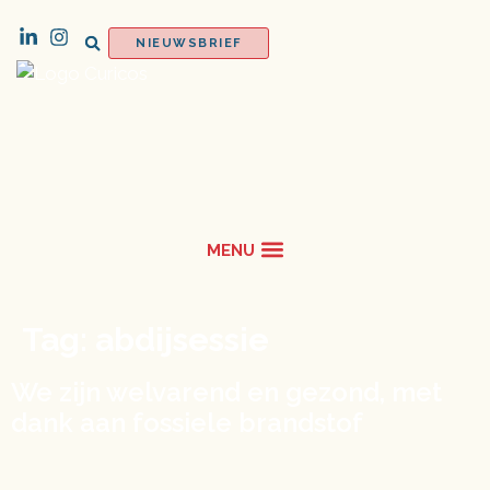
NIEUWSBRIEF
Tag:
abdijsessie
We zijn welvarend en gezond, met
dank aan fossiele brandstof