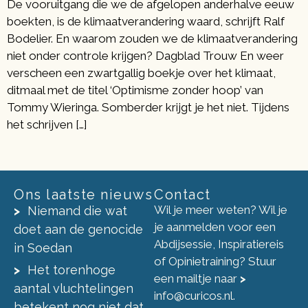
De vooruitgang die we de afgelopen anderhalve eeuw
boekten, is de klimaatverandering waard, schrijft Ralf
Bodelier. En waarom zouden we de klimaatverandering
niet onder controle krijgen? Dagblad Trouw En weer
verscheen een zwartgallig boekje over het klimaat,
ditmaal met de titel ‘Optimisme zonder hoop’ van
Tommy Wieringa. Somberder krijgt je het niet. Tijdens
het schrijven […]
Ons laatste nieuws
Contact
Wil je meer weten? Wil je
Niemand die wat
je aanmelden voor een
doet aan de genocide
Abdijsessie, Inspiratiereis
in Soedan
of Opinietraining? Stuur
Het torenhoge
een mailtje naar
>
aantal vluchtelingen
info@curicos.nl
.
betekent nog niet dat