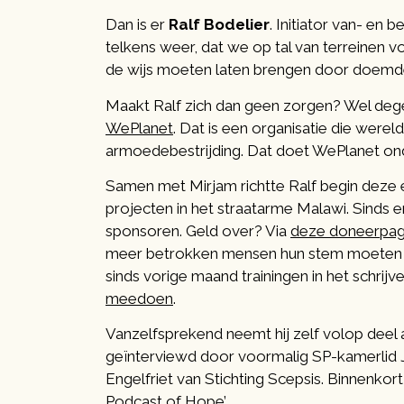
Dan is er
Ralf Bodelier
. Initiator van- en b
telkens weer, dat we op tal van terreinen 
de wijs moeten laten brengen door doemde
Maakt Ralf zich dan geen zorgen? Wel degelij
WePlanet
. Dat is een organisatie die were
armoedebestrijding. Dat doet WePlanet onde
Samen met Mirjam richtte Ralf begin dez
projecten in het straatarme Malawi. Sinds 
sponsoren. Geld over? Via
deze doneerpag
meer betrokken mensen hun stem moeten la
sinds vorige maand trainingen in het schrij
meedoen
.
Vanzelfsprekend neemt hij zelf volop deel 
geïnterviewd door voormalig SP-kamerlid J
Engelfriet van Stichting Scepsis. Binnenkort
Podcast of Hope’
.