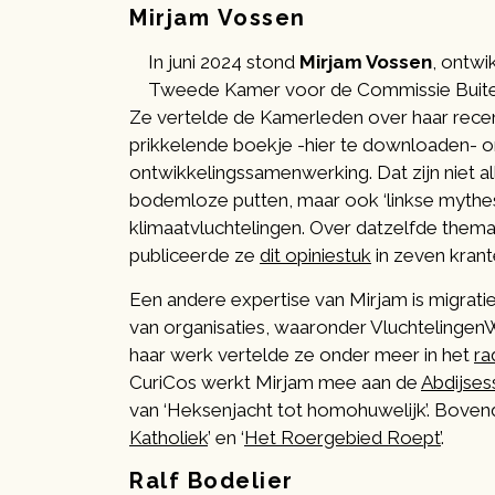
Mirjam
Vossen
In juni 2024 stond
Mirjam Vossen
, ontwi
Tweede Kamer voor de Commissie Buite
Ze vertelde de Kamerleden over haar recent
prikkelende boekje -hier te downloaden- o
ontwikkelingssamenwerking. Dat zijn niet al
bodemloze putten, maar ook ‘linkse myth
klimaatvluchtelingen. Over datzelfde thema
publiceerde ze
dit opiniestuk
in zeven krant
Een andere expertise van Mirjam is migratie
van organisaties, waaronder VluchtelingenW
haar werk vertelde ze onder meer in het
ra
CuriCos werkt Mirjam mee aan de
Abdijses
van ‘Heksenjacht tot homohuwelijk’. Bovendie
Katholiek
’ en ‘
Het Roergebied Roept’
.
Ralf Bodelier