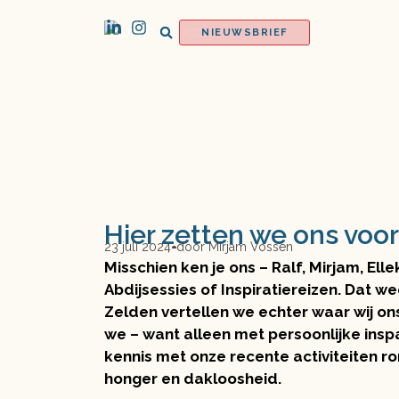
NIEUWSBRIEF
Hier zetten we ons voor
23 juli 2024
door
Mirjam Vossen
Misschien ken je ons – Ralf, Mirjam, Elle
Abdijsessies of Inspiratiereizen. Dat w
Zelden vertellen we echter waar wij on
we – want alleen met persoonlijke ins
kennis met onze recente activiteiten r
honger en dakloosheid.