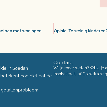
 helpen met woningen
Contact
Wil je meer weten? Wil je je
ide in Soedan
Inspiratiereis of Opinietraini
 betekent nog niet dat de
 getallenprobleem