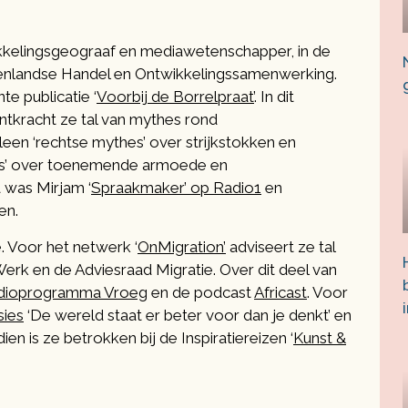
kkelingsgeograaf en mediawetenschapper, in de
nlandse Handel en Ontwikkelingssamenwerking.
e publicatie ‘
Voorbij de Borrelpraat’
. In dit
ntkracht ze tal van mythes rond
leen ‘rechtse mythes’ over strijkstokken en
es’ over toenemende armoede en
 was Mirjam ‘
Spraakmaker’ op Radio1
en
en.
. Voor het netwerk ‘
OnMigration’
adviseert ze tal
erk en de Adviesraad Migratie. Over dit deel van
dioprogramma Vroeg
en de podcast
Africast
. Voor
sies
‘De wereld staat er beter voor dan je denkt’ en
n is ze betrokken bij de Inspiratiereizen ‘
Kunst &