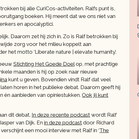
etrokken bij alle CuriCos-activiteiten. Ralfs punt is,
vooruitgang boeken. Hij meent dat we ons niet van
nkers en apocalyptici.
k. Daarom zet hij zich in. Zo is Ralf betrokken bij
ldwijde zorg voor het milieu koppelt aan
r het motto ‘Liberate nature | elevate humanity’.
e eeuw
Stichting Het Goede Doel
op, met prachtige
enkele maanden is hij op zoek naar nieuwe
ina
kunt u geven. Bovendien vindt Ralf dat veel
ten horen in het publieke debat. Daarom geeft hij
ven én aanbieden van opiniestukken.
Ook jij kunt
aan dit debat.
In deze recente podcast
wordt Ralf
asper van Dijk. En
in deze podcast
door Richard
 verschijnt een mooi interview met Ralf in ‘
The