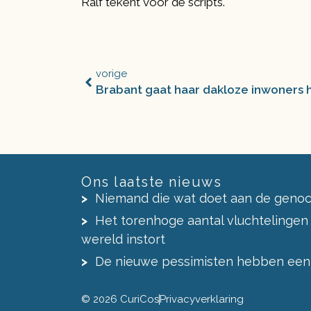
Ralf tekent voor de scripts.
vorige
Brabant gaat haar dakloze inwoners
Ons laatste nieuws
Niemand die wat doet aan de genoc
Het torenhoge aantal vluchtelingen
wereld instort
De nieuwe pessimisten hebben een
© 2026 CuriCos
Privacyverklaring