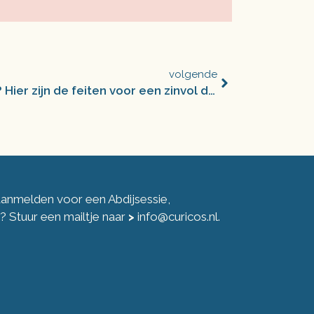
volgende
Opinie: Te weinig kinderen? Hier zijn de feiten voor een zinvol debat
 aanmelden voor een Abdijsessie,
ng? Stuur een mailtje naar
>
info@curicos.nl
.