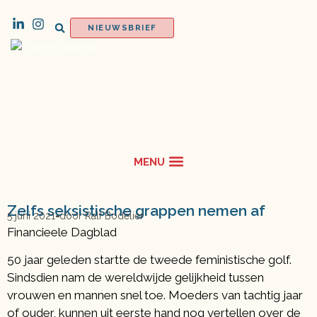
NIEUWSBRIEF
Zelfs seksistische grappen nemen af
5 juni 2021
door
Ralf Bodelier
Financieele Dagblad
50 jaar geleden startte de tweede feministische golf.
Sindsdien nam de wereldwijde gelijkheid tussen
vrouwen en mannen snel toe. Moeders van tachtig jaar
of ouder, kunnen uit eerste hand nog vertellen over de