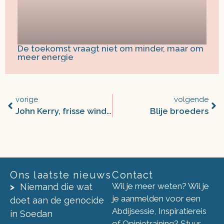
De toekomst vraagt niet om minder, maar om
meer energie
vorige
volgende
John Kerry, frisse wind in klimaatbeleid
Blije broeders
Ons laatste nieuws
Contact
Wil je meer weten? Wil je
Niemand die wat
je aanmelden voor een
doet aan de genocide
Abdijsessie, Inspiratiereis
in Soedan
of Opinietraining? Stuur