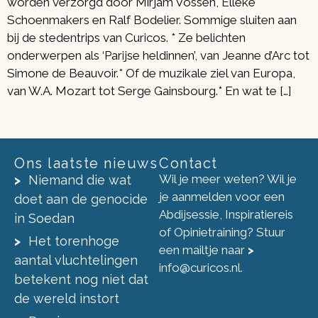
worden verzorgd door Mirjam Vossen, Elleke
Schoenmakers en Ralf Bodelier. Sommige sluiten aan
bij de stedentrips van Curicos. * Ze belichten
onderwerpen als ‘Parijse heldinnen’, van Jeanne d’Arc tot
Simone de Beauvoir.* Of de muzikale ziel van Europa,
van W.A. Mozart tot Serge Gainsbourg.* En wat te […]
Ons laatste nieuws
Contact
Wil je meer weten? Wil je
Niemand die wat
je aanmelden voor een
doet aan de genocide
Abdijsessie, Inspiratiereis
in Soedan
of Opinietraining? Stuur
Het torenhoge
een mailtje naar
>
aantal vluchtelingen
info@curicos.nl
.
betekent nog niet dat
de wereld instort