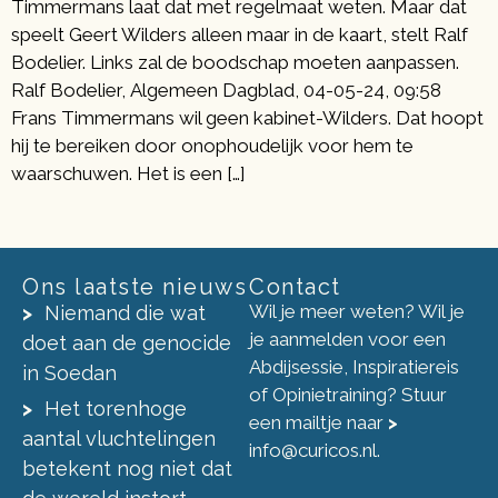
Timmermans laat dat met regelmaat weten. Maar dat
speelt Geert Wilders alleen maar in de kaart, stelt Ralf
Bodelier. Links zal de boodschap moeten aanpassen.
Ralf Bodelier, Algemeen Dagblad, 04-05-24, 09:58
Frans Timmermans wil geen kabinet-Wilders. Dat hoopt
hij te bereiken door onophoudelijk voor hem te
waarschuwen. Het is een […]
Ons laatste nieuws
Contact
Wil je meer weten? Wil je
Niemand die wat
je aanmelden voor een
doet aan de genocide
Abdijsessie, Inspiratiereis
in Soedan
of Opinietraining? Stuur
Het torenhoge
een mailtje naar
>
aantal vluchtelingen
info@curicos.nl
.
betekent nog niet dat