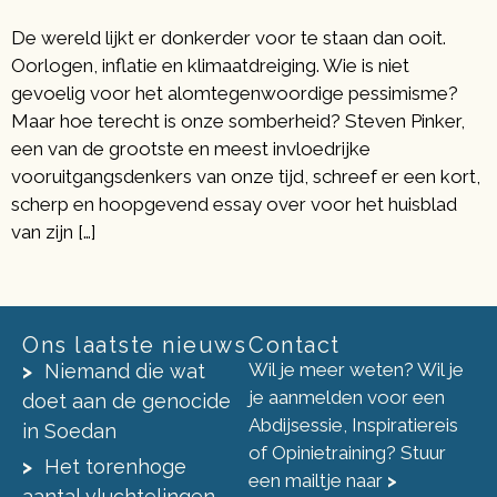
De wereld lijkt er donkerder voor te staan dan ooit.
Oorlogen, inflatie en klimaatdreiging. Wie is niet
gevoelig voor het alomtegenwoordige pessimisme?
Maar hoe terecht is onze somberheid? Steven Pinker,
een van de grootste en meest invloedrijke
vooruitgangsdenkers van onze tijd, schreef er een kort,
scherp en hoopgevend essay over voor het huisblad
van zijn […]
Ons laatste nieuws
Contact
Wil je meer weten? Wil je
Niemand die wat
je aanmelden voor een
doet aan de genocide
Abdijsessie, Inspiratiereis
in Soedan
of Opinietraining? Stuur
Het torenhoge
een mailtje naar
>
aantal vluchtelingen