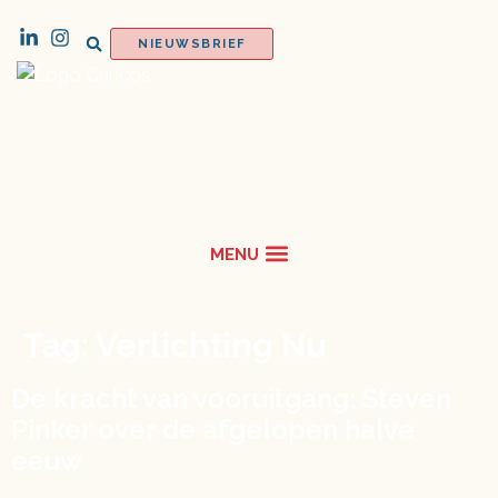
NIEUWSBRIEF
Tag:
Verlichting Nu
De kracht van vooruitgang: Steven
Pinker over de afgelopen halve
eeuw