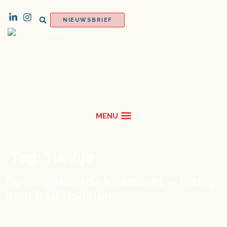
NIEUWSBRIEF
Tag:
Turkije
Op omgekeerde kruistocht — lezing
door Ralf Bodelier