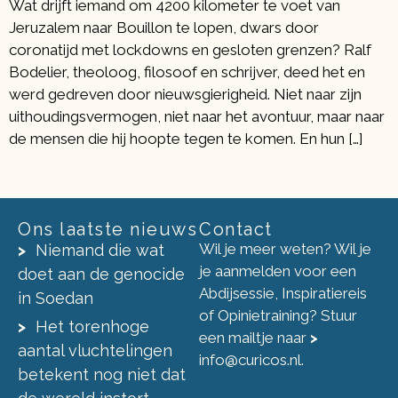
Wat drijft iemand om 4200 kilometer te voet van
Jeruzalem naar Bouillon te lopen, dwars door
coronatijd met lockdowns en gesloten grenzen? Ralf
Bodelier, theoloog, filosoof en schrijver, deed het en
werd gedreven door nieuwsgierigheid. Niet naar zijn
uithoudingsvermogen, niet naar het avontuur, maar naar
de mensen die hij hoopte tegen te komen. En hun […]
Ons laatste nieuws
Contact
Wil je meer weten? Wil je
Niemand die wat
je aanmelden voor een
doet aan de genocide
Abdijsessie, Inspiratiereis
in Soedan
of Opinietraining? Stuur
Het torenhoge
een mailtje naar
>
aantal vluchtelingen
info@curicos.nl
.
betekent nog niet dat