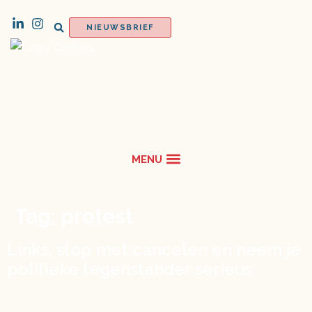
NIEUWSBRIEF
Tag:
protest
Links, stop met cancelen en neem je
politieke tegenstander serieus