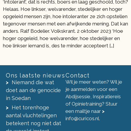
‘Intolerant’, dat is rechts, boers en laag geschoold, toch?
Helaas. Hoe linkser, welvarender, stedelijker en hoger
opgeleid mensen zijn, hoe intoleranter ze zich opstellen
tegenover mensen met een afwijkende mening. Dat kan
anders. Ralf Bodelier. Volkskrant. 2 oktober 2023 ‘Hoe
hoger opgeleid, hoe welvarender, hoe stedelijker en
hoe linkser iemand is, des te minder accepteert […]
Ons laatste nieuws
Contact
Wil je meer weten? Wil je
Niemand die wat
je aanmelden voor een
doet aan de genocide
Abdijsessie, Inspiratiereis
in Soedan
of Opinietraining? Stuur
Het torenhoge
een mailtje naar
>
aantal vluchtelingen
info@curicos.nl
.
betekent nog niet dat