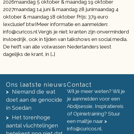
2026maandag 5 oktober & maandag 19 oktober
2027maandag 14 juni & maandag 28 junimaandag 4
oktober & maandag 18 oktober Prijs: 379 euro
(exclusief btw)Meer informatie en aanmelden:
info@curicos.nl Vergis je niet: kranten zijn onverminderd
invloedrijk, ook in tijden van talkshows en social media.
De helft van alle volwassen Nederlanders leest
dagelijks de krant, in […]
Ons laatste nieuws
Contact
Wil je meer weten? Wil je
Niemand die wat
je aanmelden voor een
doet aan de genocide
Abdijsessie, Inspiratiereis
in Soedan
of Opinietraining? Stuur
Het torenhoge
een mailtje naar
>
aantal vluchtelingen
info@curicos.nl
.
betekent nog niet dat