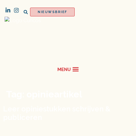
NIEUWSBRIEF
Tag:
opinieartikel
Leer opiniestukken schrijven &
publiceren