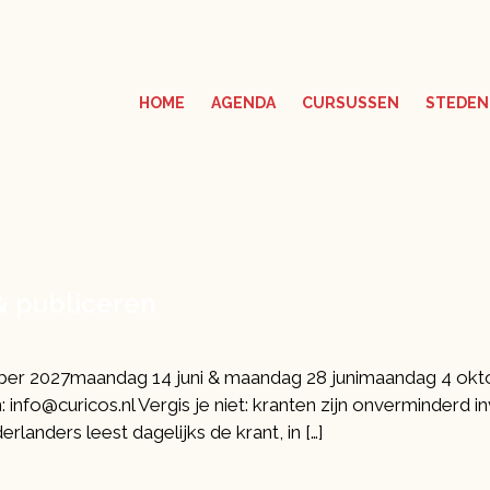
HOME
AGENDA
CURSUSSEN
STEDEN
& publiceren
r 2027maandag 14 juni & maandag 28 junimaandag 4 oktob
nfo@curicos.nl Vergis je niet: kranten zijn onverminderd in
rlanders leest dagelijks de krant, in […]