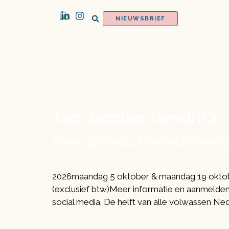
NIEUWSBRIEF
Tag:
Jacques Hendrikx
Leer opiniestukken schrijven 
2026maandag 5 oktober & maandag 19 oktobe
(exclusief btw)Meer informatie en aanmelden: i
social media. De helft van alle volwassen Nede