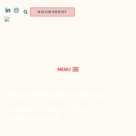
NIEUWSBRIEF
Tag:
eindejaarscollege
Eindejaarscollege ‘Tegen de
Moedeloosheid’