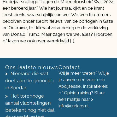
Eindejaarscollege ‘Tegen de Moedeloosheid’ Was 2024
een beroerd jaar? Wie het journaal kijkt en de krant
leest, denkt waarschijnlijk van wel. We werden immers
bedolven onder slecht nieuws: van de oorlogen in Gaza
en Oekraïne, tot klimaatverandering en de verkiezing
van Donald Trump. Maar zagen we wel alles? Hoorden
of lazen we ook over wereldwijd […]
Ons laatste nieuws
Contact
Wil je meer weten? Wil je
Niemand die wat
je aanmelden voor een
doet aan de genocide
Abdijsessie, Inspiratiereis
in Soedan
of Opinietraining? Stuur
Het torenhoge
een mailtje naar
>
aantal vluchtelingen
info@curicos.nl
.
betekent nog niet dat