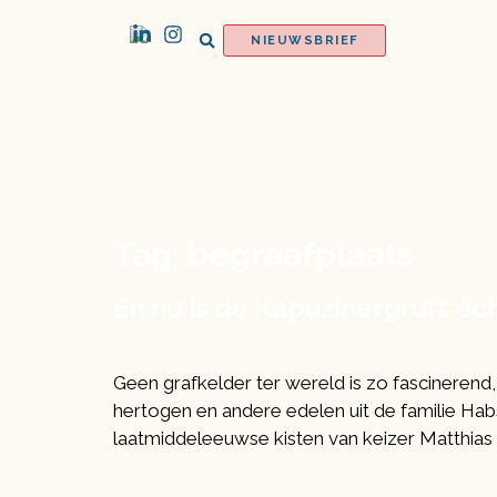
NIEUWSBRIEF
Tag:
begraafplaats
En nu is de Kapuzinergruft éch
Geen grafkelder ter wereld is zo fascinerend,
hertogen en andere edelen uit de familie Hab
laatmiddeleeuwse kisten van keizer Matthias 