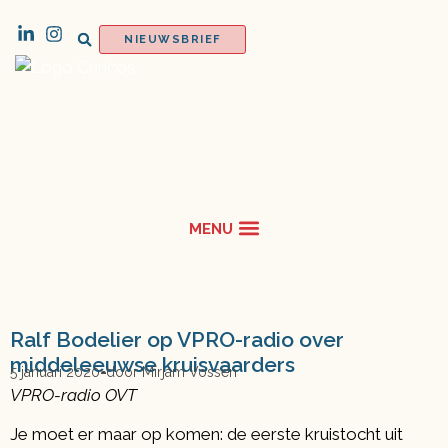
NIEUWSBRIEF
Ralf Bodelier op VPRO-radio over
middeleeuwse kruisvaarders
5 januari 2020
door
Mirjam Vossen
VPRO-radio OVT
Je moet er maar op komen: de eerste kruistocht uit