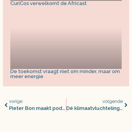
CuriCos verwelkomt de Africast
De toekomst vraagt niet om minder, maar om
meer energie
vorige
volgende
Pieter Bon maakt podcast ‘Kloosterleven’ over Abdijsessie
Dé klimaatvluchteling bestaat niet