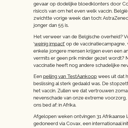
gevaar op dodelijke bloedklonters door Co
risico’s van om het even welk vaccin. Belgi
zwichtte vorige week dan toch: AstraZeneca
jonger dan 55 is.
Het verweer van de Belgische overheid? V
‘
weinig impact’
op de vaccinatiecampagne, wa
enkele jongere mensen krijgen even een ande
vermits er geen prik minder gezet wordt? M
vaccinatie heeft nog andere schadelijke ne
Een
peiling van TestAankoop
wees uit dat 
beslissing al sterk gedaald was. De stopzetti
het vaccin. Zullen we dat vertrouwen zoma
nevenschade van onze extreme voorzorg, die
ons bed af: in Afrika.
Afgelopen weken ontvingen 31 Afrikaanse 
gedoneerd via Covax, een internationaal init