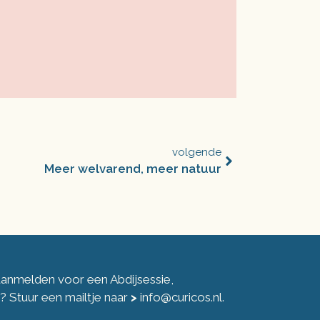
volgende
Meer welvarend, meer natuur
 aanmelden voor een Abdijsessie,
ng? Stuur een mailtje naar
>
info@curicos.nl
.