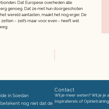
verbonden. Dat Europese overheden alle
 al erg genoeg. Dat ze met hun doorgeschoten
 het wereld aantasten, maakt het nog erger. De
 zetten – zelfs maar voor even – heeft wél
 weg.
Contact
Wil je meer weten? Wil je je
ide in Soedan
Inspiratiereis of Opinietraini
 betekent nog niet dat de