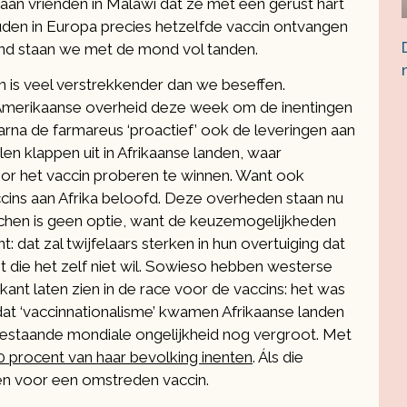
an vrienden in Malawi dat ze met een gerust hart
uden in Europa precies hetzelfde vaccin ontvangen
land staan we met de mond vol tanden.
is veel verstrekkender dan we beseffen.
e Amerikaanse overheid deze week om de inentingen
rna de farmareus ‘proactief’ ook de leveringen aan
len klappen uit in Afrikaanse landen, waar
r het vaccin proberen te winnen. Want ook
cins aan Afrika beloofd. Deze overheden staan nu
chen is geen optie, want de keuzemogelijkheden
t: dat zal twijfelaars sterken in hun overtuiging dat
t die het zelf niet wil. Sowieso hebben westerse
 kant laten zien in de race voor de vaccins: het was
 dat ‘vaccinnationalisme’ kwamen Afrikaanse landen
 bestaande mondiale ongelijkheid nog vergroot. Met
20 procent van haar bevolking inenten
. Áls die
en voor een omstreden vaccin.