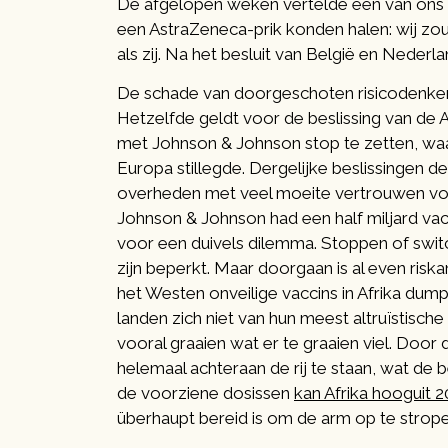
De afgelopen weken vertelde één van ons a
een AstraZeneca-prik konden halen: wij zo
als zij. Na het besluit van België en Neder
De schade van doorgeschoten risicodenken 
Hetzelfde geldt voor de beslissing van d
met Johnson & Johnson stop te zetten, waa
Europa stillegde. Dergelijke beslissingen de
overheden met veel moeite vertrouwen voo
Johnson & Johnson had een half miljard vac
voor een duivels dilemma. Stoppen of swit
zijn beperkt. Maar doorgaan is al even riskan
het Westen onveilige vaccins in Afrika dump
landen zich niet van hun meest altruïstische
vooral graaien wat er te graaien viel. Door
helemaal achteraan de rij te staan, wat de
de voorziene dosissen
kan Afrika hooguit 
überhaupt bereid is om de arm op te strop