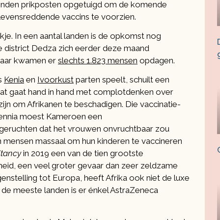
uizenden prikposten opgetuigd om de komende
levensreddende vaccins te voorzien.
akje. In een aantal landen is de opkomst nog
e district Dedza zich eerder deze maand
maar kwamen er
slechts 1.823 mensen
opdagen.
ls
Kenia
en
Ivoorkust
parten speelt, schuilt een
dat gaat hand in hand met complotdenken over
ijn om Afrikanen te beschadigen. Die vaccinatie-
cennia moest Kameroen een
geruchten dat het vrouwen onvruchtbaar zou
n mensen massaal om hun kinderen te vaccineren
itancy
in 2019 een van de tien grootste
eid, een veel groter gevaar dan zeer zeldzame
enstelling tot Europa, heeft Afrika ook niet de luxe
n de meeste landen is er énkel AstraZeneca