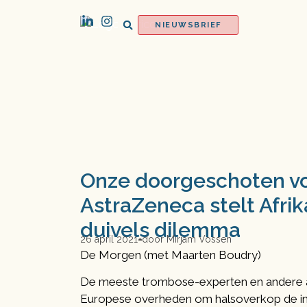
NIEUWSBRIEF
Onze doorgeschoten vo
AstraZeneca stelt Afri
duivels dilemma
26 april 2021
door
Mirjam Vossen
De Morgen (met Maarten Boudry)
De meeste trombose-experten en andere art
Europese overheden om halsoverkop de ine