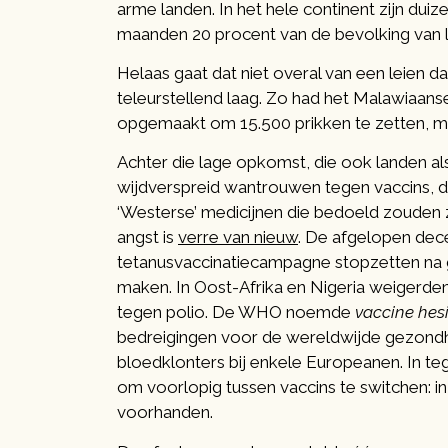
arme landen. In het hele continent zijn d
maanden 20 procent van de bevolking van 
Helaas gaat dat niet overal van een leien d
teleurstellend laag. Zo had het Malawiaans
opgemaakt om 15.500 prikken te zetten, 
Achter die lage opkomst, die ook landen a
wijdverspreid wantrouwen tegen vaccins, 
‘Westerse’ medicijnen die bedoeld zouden z
angst is
verre van nieuw
. De afgelopen de
tetanusvaccinatiecampagne stopzetten na 
maken. In Oost-Afrika en Nigeria weigerde
tegen polio. De WHO noemde
vaccine hes
bedreigingen voor de wereldwijde gezondh
bloedklonters bij enkele Europeanen. In teg
om voorlopig tussen vaccins te switchen: i
voorhanden.