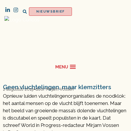
NIEUWSBRIEF
Geen vluchtelingen, maar klemzitters
2 augustus 2019
door
Mirjam Vossen
Opnieuw luiden vluchtelingenorganisaties de noodklok:
het aantal mensen op de vlucht blijft toenemen. Maar
het beeld van groeiende massa’s dolende vluchtelingen
is discutabel en speelt populisten in de kaart. Dat
schreef World in Progress-redacteur Mirjam Vossen