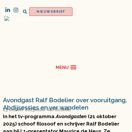
NIEUWSBRIEF
Avondgast Ralf Bodelier over vooruitgang,
Abdijsessies en ver wandelen
23 oktober 2025
door
Ralf Bodelier
In het tv-programma
Avondgasten
(21 oktober
2025) schoof filosoof en schrijver Ralf Bodelier
aan bij L1-presentator Maurice de Heus. Ze