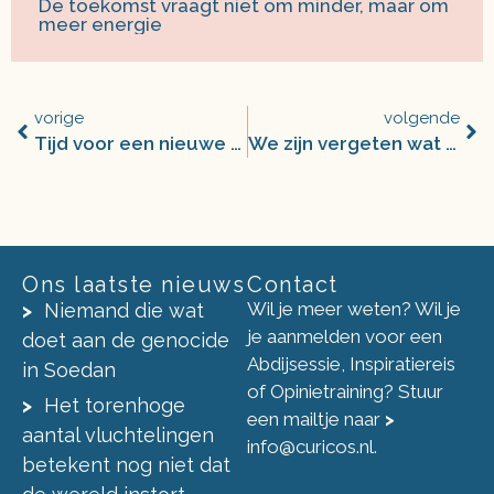
De toekomst vraagt niet om minder, maar om
meer energie
vorige
volgende
Tijd voor een nieuwe Live Aid
We zijn vergeten wat barmhartigheid betekent
Ons laatste nieuws
Contact
Wil je meer weten? Wil je
Niemand die wat
je aanmelden voor een
doet aan de genocide
Abdijsessie, Inspiratiereis
in Soedan
of Opinietraining? Stuur
Het torenhoge
een mailtje naar
>
aantal vluchtelingen
info@curicos.nl
.
betekent nog niet dat