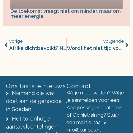
De toekomst vraagt niet om minder, maar om
meer energie
vorige
volgende
Afrika dichtbevolkt? Nou nee…
Wordt het niet tijd voor een veelkleuriger beeld van de mens?
Ons laatste nieuws
Contact
Wil je meer weten? Wil je
Niemand die wat
je aanmelden voor een
doet aan de genocide
Abdijsessie, Inspiratiereis
in Soedan
of Opinietraining? Stuur
Het torenhoge
een mailtje naar
>
aantal vluchtelingen
info@curicos.nl
.