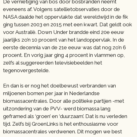
De vernietiging van bos door bosbranden neemt
eveneens af. Volgens satellietobservaties door de
NASA daalde het oppervlakte dat wereldwijd in de fik
ging tussen 2003 en 2015 met een kwart. Dat geldt ook
voor Australië. Down Under brandde eind 20e eeuw
jaarlijks zo’n 10 procent van het landoppervlak. In de
eerste decennia van de 21e eeuw was dat nog zo’n 6
procent. En vorig jaar ging 4 procent in vlammen op,
zelfs al suggereerden televisiebeelden het
tegenovergestelde.
En dan is er nog het doelbewust verbranden van
miljoenen bomen per jaar in Nederlandse
biomassacentrales. Door alle politieke partijen -met
uitzondering van de PVV- werd biomassa lang
geframed als ‘groen’ en ‘duurzaam’. Dat is nu verleden
tijd. Zelfs bij GroenLinks is het enthousiasme voor
biomassacentrales verdwenen. Dit mogen we best