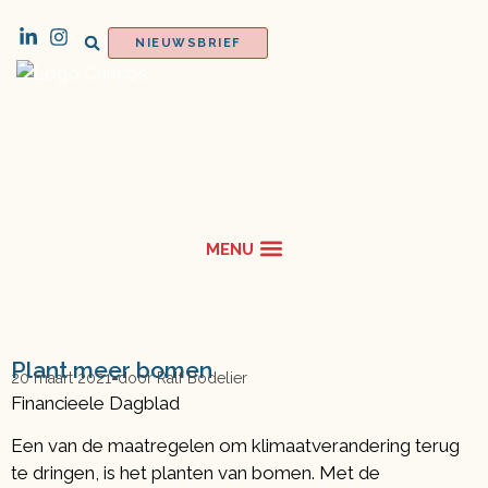
NIEUWSBRIEF
Plant meer bomen
20 maart 2021
door
Ralf Bodelier
Financieele Dagblad
Een van de maatregelen om klimaatverandering terug
te dringen, is het planten van bomen. Met de