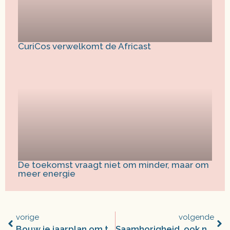
CuriCos verwelkomt de Africast
De toekomst vraagt niet om minder, maar om
meer energie
vorige
volgende
Bouw je jaarplan om tot coronaplan
Saamhorigheid, ook ná de crisis