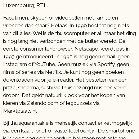
Luxembourg, RTL.
Facetimen, skypen of videobellen met familie en
vrienden dan maar? Helaas. In 1990 bestaat nog niets
van dit alles. Wel is de thuiscomputer er al, maar het ding
is nog lang niet verbonden met de buitenwereld. De
eerste consumentenbrowser, Netscape, wordt pas in
1993 geïntroduceerd. In 1990 is nog geen email, geen
Instagram of YouTube. Geen muziek via Spotify, geen
films of series via Netflix. Je kunt nog geen boeken
downloaden voor je e-reader. Het bestellen van een
pizza, shoarma, sushi via thuisbezorgd.nl is een verre
droom. Dat geldt natuurlijk ook voor het kopen van
kleren via Zalando.com of legpuzzels via
Marktplaats.nl.
Bij thuisquarantaine is menselijk contact enkel mogelijk
via een kaart, brief of vaste telefoonlijn. De smartphone
is in 1990 nog een peperdure baksteen met antenne.